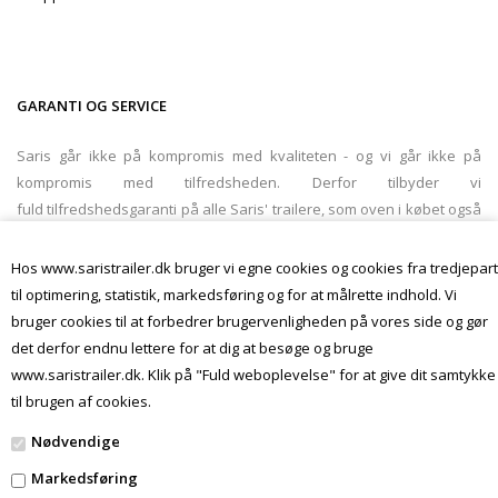
GARANTI OG SERVICE
Saris går ikke på kompromis med kvaliteten - og vi går ikke på
kompromis med tilfredsheden. Derfor tilbyder vi
fuld tilfredshedsgaranti på alle Saris' trailere, som oven i købet også
kan få et ekstra langt garantiprogram. Saris' trailere leveres med to
års garanti, men med
en produktregistrering
er det nemt og hurtigt at
Hos www.saristrailer.dk bruger vi egne cookies og cookies fra tredjepart
lægge et år oveni.
til optimering, statistik, markedsføring og for at målrette indhold. Vi
bruger cookies til at forbedrer brugervenligheden på vores side og gør
det derfor endnu lettere for at dig at besøge og bruge
www.saristrailer.dk. Klik på "Fuld weboplevelse" for at give dit samtykke
til brugen af cookies.
Nødvendige
Forside
Markedsføring
Nyheder