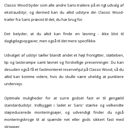
Classic Wood byder som alle andre Saris-trailere på et rigt udvalg af
ekstraudstyr, og dermed kan du altid udstyre din Classic Wood-
trailer fra Saris præcist til det, du har brug for.
Det betyder, at du altid kan finde en løsning - ikke blot til
dagligdagsopgaver, men også til det mere specifikke.
Udvalget af udstyr tæller blandt andet et højt frontgitter, støtteben,
tip og lasterampe samt løvnet og forskellige presenninger. Du kan
desuden også få et fastmonteret reservehjul på Classic Wood, så du
altid kan komme videre, hvis du skulle være uheldig at punktere
undervejs.
Optimale muligheder for at surre godset fast er til gengæld
standardudstyr. Indbygget i ladet er Saris' stærke og velkendte
støjreducerede monteringsøjer, og udvendigt finder du også
monteringskroge til at spænde net eller gods sikkert fast med
stropper.